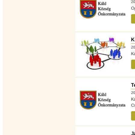
20
Op
K
20
K
T
20
K
Cs
J