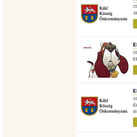
20
Já
E
20
E
E
20
É
dí