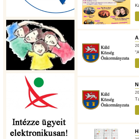
Ká
A
20
"
N
20
Tá
H