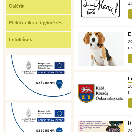
J
Galéria
Elektronikus ügyintézés
E
Letöltések
20
E
L
20
L
K
20