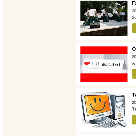
F
20
20
Ó
20
A 
T
20
Tá