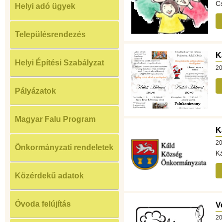
C
Helyi adó ügyek
Településrendezés
K
Helyi Építési Szabályzat
20
Pályázatok
Magyar Falu Program
K
20
Önkormányzati rendeletek
Ká
Közérdekű adatok
Óvoda felújítás
V
20