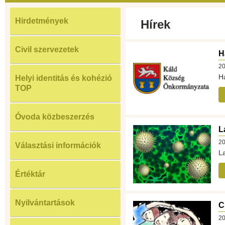
Hirdetmények
Hírek
Civil szervezetek
H
20
H
Helyi identitás és kohézió
TOP
Óvoda közbeszerzés
L
20
Választási információk
L
Értéktár
Nyilvántartások
C
20