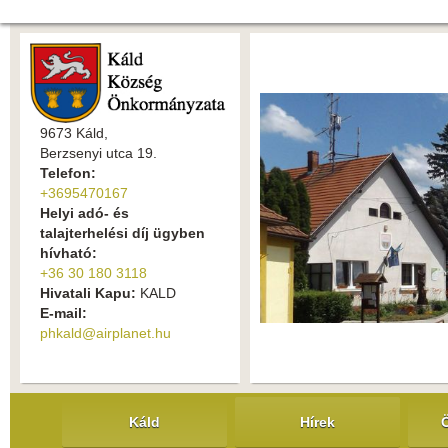
9673 Káld,
Berzsenyi utca 19.
Telefon:
+3695470167
Helyi adó- és
talajterhelési díj ügyben
hívható:
+36 30 180 3118
Hivatali Kapu:
KALD
E-mail:
phkald@airplanet.hu
Káld
Hírek