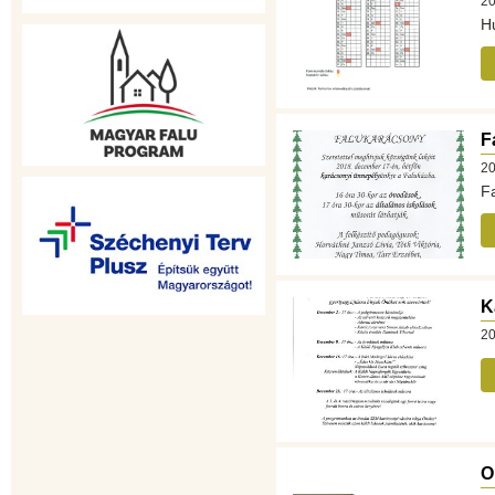
20
Hu
F
20
F
K
20
O