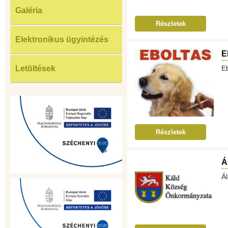
Galéria
Részletek
Elektronikus ügyintézés
E
Letöltések
E
Részletek
Á
Ál