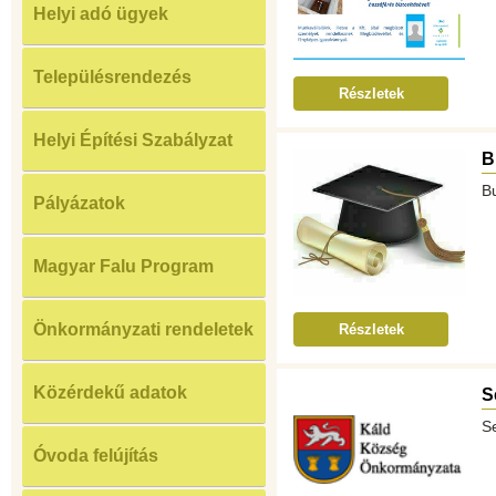
Helyi adó ügyek
Településrendezés
Részletek
Helyi Építési Szabályzat
B
B
Pályázatok
Magyar Falu Program
Önkormányzati rendeletek
Részletek
Közérdekű adatok
S
S
Óvoda felújítás