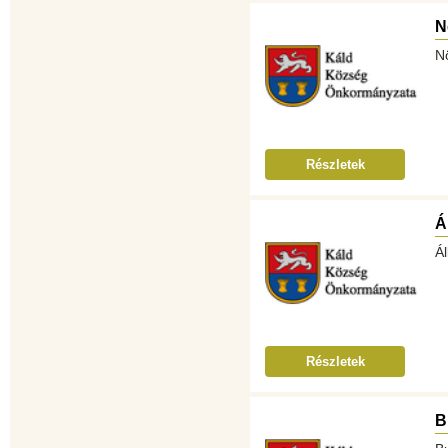
N
N
Részletek
Á
Ál
Részletek
B