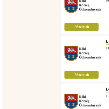
B
Részletek
E
E
Részletek
L
L