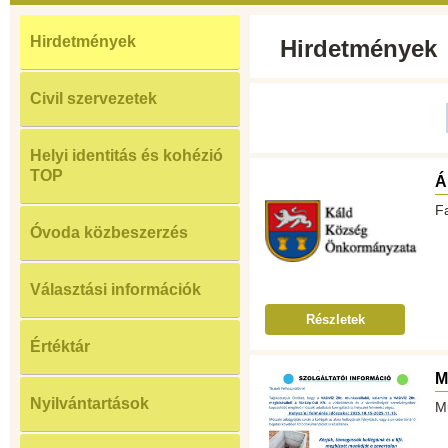
Hirdetmények
Hirdetmények
Civil szervezetek
Helyi identitás és kohézió
TOP
Á
F
Óvoda közbeszerzés
Választási információk
Részletek
Értéktár
M
Nyilvántartások
Mű