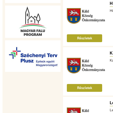
H
H
Részletek
K
Ká
Részletek
L
L