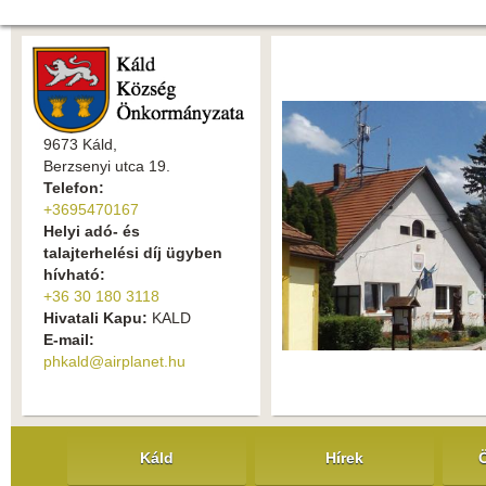
9673 Káld,
Berzsenyi utca 19.
Telefon:
+3695470167
Helyi adó- és
talajterhelési díj ügyben
hívható:
+36 30 180 3118
Hivatali Kapu:
KALD
E-mail:
phkald@airplanet.hu
Káld
Hírek