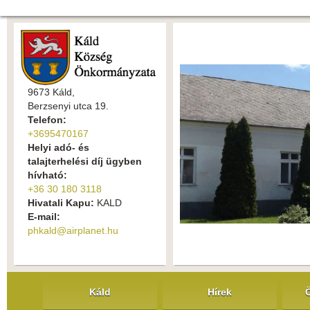
9673 Káld,
Berzsenyi utca 19.
Telefon:
+3695470167
Helyi adó- és
talajterhelési díj ügyben
hívható:
+36 30 180 3118
Hivatali Kapu:
KALD
E-mail:
phkald@airplanet.hu
Káld
Hírek