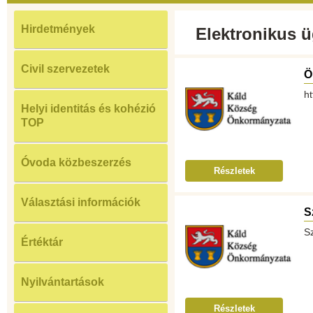
Hirdetmények
Elektronikus ü
Civil szervezetek
Ö
ht
Helyi identitás és kohézió
TOP
Óvoda közbeszerzés
Részletek
Választási információk
S
S
Értéktár
Nyilvántartások
Részletek