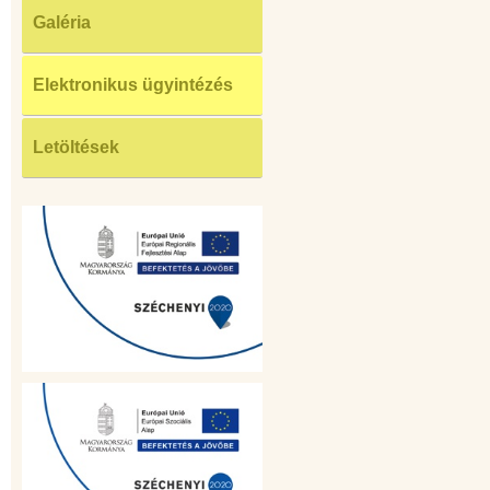
Galéria
Elektronikus ügyintézés
Letöltések