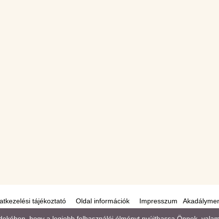
atkezelési tájékoztató
Oldal információk
Impresszum
Akadályment
kében, hogy a legjobb felhasználói élményt nyújthassa Önnek, valamint