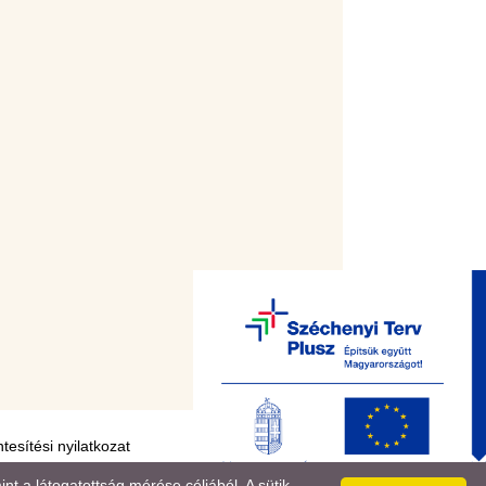
esítési nyilatkozat
 a látogatottság mérése céljából. A sütik