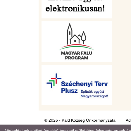
© 2026 - Káld Község Önkormányzata
Ad
Weboldalunk sütiket (cookie) használ működése folyamán annak érde