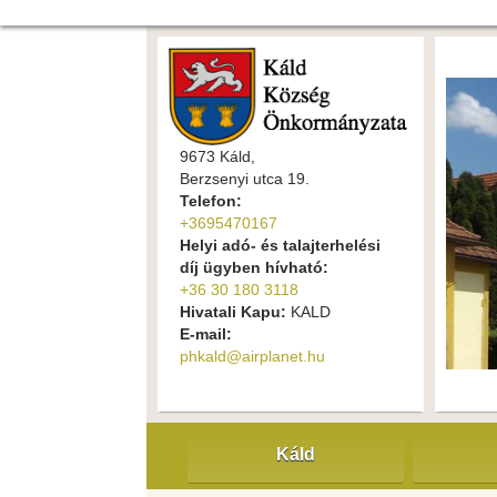
9673 Káld,
Berzsenyi utca 19.
Telefon:
+3695470167
Helyi adó- és talajterhelési
díj ügyben hívható:
+36 30 180 3118
Hivatali Kapu:
KALD
E-mail:
phkald@airplanet.hu
Káld