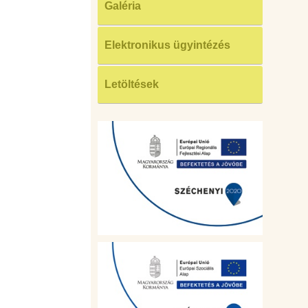
Galéria
Elektronikus ügyintézés
Letöltések