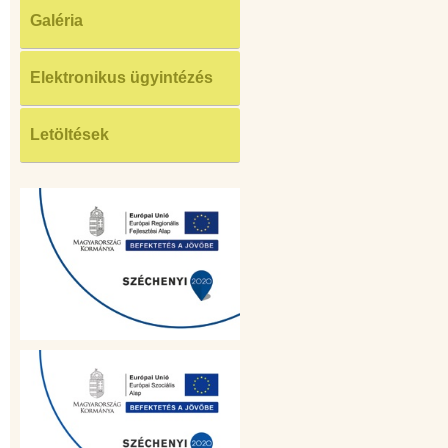
Galéria
Elektronikus ügyintézés
Letöltések