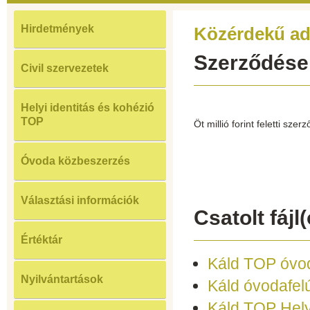
Hirdetmények
Közérdekű ad
Szerződése
Civil szervezetek
Helyi identitás és kohézió
TOP
Öt millió forint feletti sze
Óvoda közbeszerzés
Választási információk
Csatolt fájl(
Értéktár
Káld TOP óvo
Nyilvántartások
Káld óvodafelú
Káld TOP Helyi