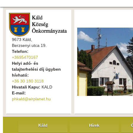
9673 Káld,
Berzsenyi utca 19.
Telefon:
+3695470167
Helyi adó- és
talajterhelési díj ügyben
hívható:
+36 30 180 3118
Hivatali Kapu:
KALD
E-mail:
phkald@airplanet.hu
Káld
Hírek