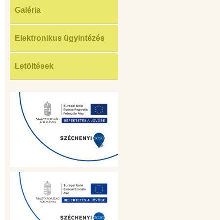
Galéria
Elektronikus ügyintézés
Letöltések