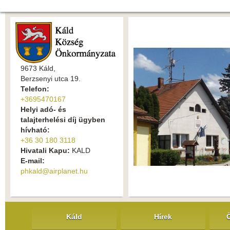
9673 Káld,
Berzsenyi utca 19.
Telefon:
+3695470167
Helyi adó- és
talajterhelési díj ügyben
hívható:
+36 30 180 3118
Hivatali Kapu:
KALD
E-mail:
phkald@airplanet.hu
Káld
Hírek