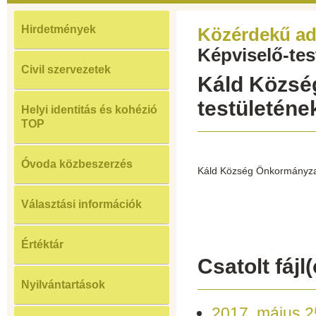
Hirdetmények
Közérdekű ad
Képviselő-tes
Civil szervezetek
Káld Közsé
testületéne
Helyi identitás és kohézió
TOP
Óvoda közbeszerzés
Káld Község Önkormányzat
Választási információk
Értéktár
Csatolt fájl(
Nyilvántartások
2017. május 2