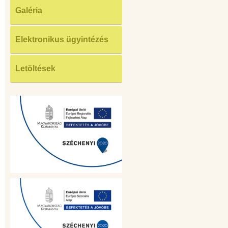
Galéria
Elektronikus ügyintézés
Letöltések