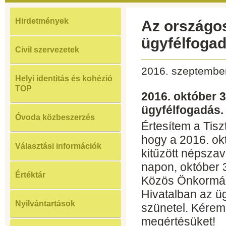
Hirdetmények
Az országo
ügyfélfogad
Civil szervezetek
2016. szeptember
Helyi identitás és kohézió
TOP
2016. október 3
ügyfélfogadás.
Óvoda közbeszerzés
Értesítem a Tisz
hogy a 2016. ok
Választási információk
kitűzött népsza
napon, október 
Értéktár
Közös Önkormán
Hivatalban az ü
Nyilvántartások
szünetel. Kérem
megértésüket!