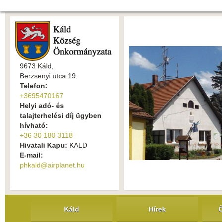
9673 Káld,
Berzsenyi utca 19.
Telefon:
+3695470167
Helyi adó- és
talajterhelési díj ügyben
hívható:
+36 30 180 3118
Hivatali Kapu:
KALD
E-mail:
phkald@airplanet.hu
Káld
Hírek