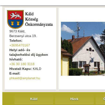
9673 Káld,
Berzsenyi utca 19.
Telefon:
+3695470167
Helyi adó- és
talajterhelési díj ügyben
hívható:
+36 30 180 3118
Hivatali Kapu:
KALD
E-mail:
phkald@airplanet.hu
Káld
Hírek