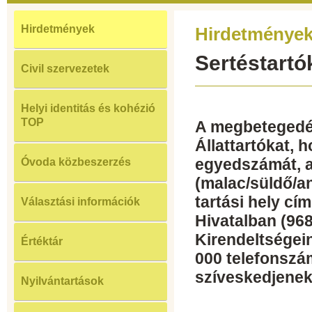
Hirdetmények
Hirdetménye
Sertéstartó
Civil szervezetek
Helyi identitás és kohézió
TOP
A megbetegedés
Állattartókat, 
egyedszámát, a
Óvoda közbeszerzés
(malac/süldő/a
tartási hely c
Választási információk
Hivatalban (968
Kirendeltségei
Értéktár
000 telefonszá
szíveskedjene
Nyilvántartások