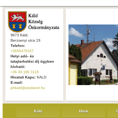
9673 Káld,
Berzsenyi utca 19.
Telefon:
+3695470167
Helyi adó- és
talajterhelési díj ügyben
hívható:
+36 30 180 3118
Hivatali Kapu:
KALD
E-mail:
phkald@airplanet.hu
Káld
Hírek