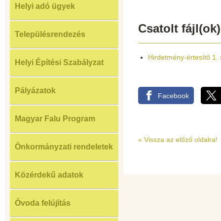
Helyi adó ügyek
Csatolt fájl(ok)
Településrendezés
Hirdetmény-értesítő 1. s
Helyi Építési Szabályzat
Pályázatok
Facebook
Magyar Falu Program
«
Vissza az előző oldalra!
Önkormányzati rendeletek
Közérdekű adatok
Óvoda felújítás