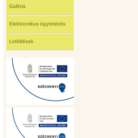
Galéria
Elektronikus ügyintézés
Letöltések