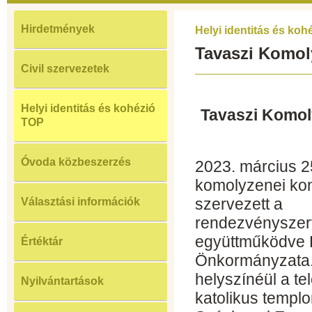
Hirdetmények
Helyi identitás és ko
Tavaszi Komol
Civil szervezetek
Helyi identitás és kohézió
Tavaszi Komol
TOP
Óvoda közbeszerzés
2023. március 2
komolyzenei kon
szervezett a
Választási információk
rendezvényszer
együttműködve 
Értéktár
Önkormányzata.
helyszínéül a te
Nyilvántartások
katolikus templ