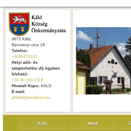
9673 Káld,
Berzsenyi utca 19.
Telefon:
+3695470167
Helyi adó- és
talajterhelési díj ügyben
hívható:
+36 30 180 3118
Hivatali Kapu:
KALD
E-mail:
phkald@airplanet.hu
Káld
Hírek