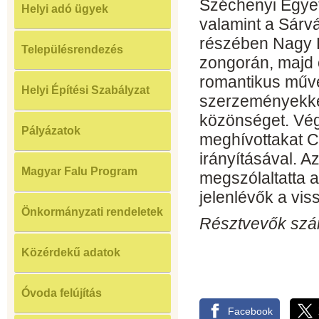
Széchenyi Egyet
Helyi adó ügyek
valamint a Sárvá
részében Nagy E
Településrendezés
zongorán, majd 
romantikus művek
Helyi Építési Szabályzat
szerzeményekkel
közönséget. Vég
Pályázatok
meghívottakat 
irányításával. A
Magyar Falu Program
megszólaltatta a
jelenlévők a vis
Önkormányzati rendeletek
Résztvevők száma
Közérdekű adatok
Óvoda felújítás
Facebook